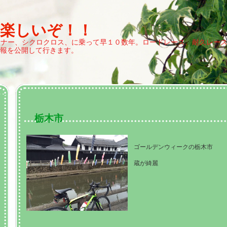
て楽しいぞ！！
ドナー、シクロクロス、に乗って早１０数年。ロードレース、耐久レー
報を公開して行きます。
栃木市
ゴールデンウィークの栃木市
蔵が綺麗