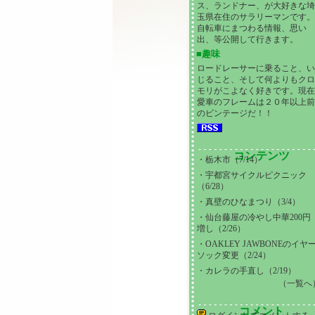
ス、ランドナー、が大好きな
玉県在住のサラリーマンです
自転車にまつわる情報、思い
出、等公開して行きます。
■趣味
ロードレーサーに乗ること、
じること、そして何よりもク
モリがこよなく好きです。現
愛車のフレームは２０年以上
のビンテージだ！！
コンテンツ
・
栃木市（7/14）
・
宇都宮サイクルピクニック
（6/28）
・
真壁のひなまつり（3/4）
・
仙台藤屋の冷やし中華200円
増し（2/26）
・
OAKLEY JAWBONEのイヤ
ソック変更（2/24）
・
カレラの手直し（2/19）
（一覧へ
コメント