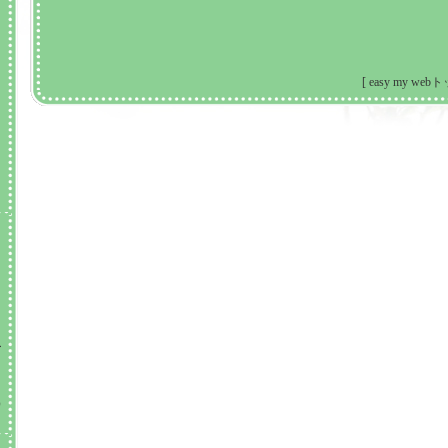
埼
。
[
easy my web
い
ロ
在
前
ー
）