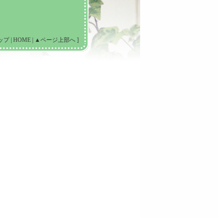
トップ
|
HOME
|
▲ページ上部へ
]