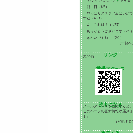
ログインしてコメントする
・
誕生日（8/5）
・
やっぱりスタジアムはいい
すね（4/23）
・
ん！これは！（4/23）
・
ありがとうございます（2/9
・
きれいですね！（2/2）
（一覧へ
リンク
未登録
携帯アクセス
読者になる
メールアドレスを登録すると
このページの更新情報が届き
す。
（登録する
投票する