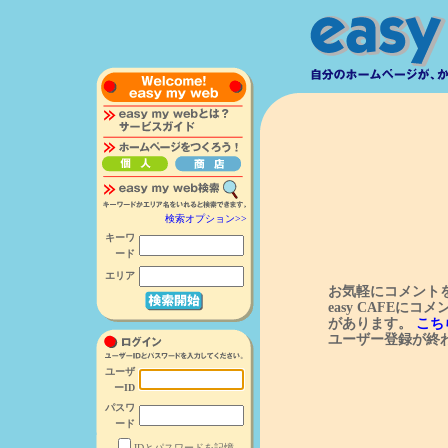
検索オプション>>
キーワ
ード
エリア
お気軽にコメント
easy CAFEに
があります。
こち
ユーザー登録が終
ユーザ
ーID
パスワ
ード
IDとパスワードを記憶