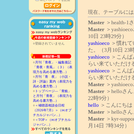
○登録されていません
○
月刊「青夜」・編集後記
「青夜・青風」（３）（表
現力を高める書方塾...）
○
月刊「青 夜」（小説・
詩・評論）案内（表現力を
高める書方塾...）
○
トップページ―「青鮠」
と月刊「青夜」（表現力を
高める書方塾...）
○
＜補聴器相談会日程
（2026年7月）＞（㈱オプ
チカルジャパン...）
○
＜TOP＞（㈱オプチカル
ジャパン...）