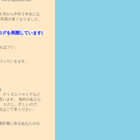
jishoin.com
４月から中学２年生にな
の写真が多くなりました。
再開しています(^^ゞ
「おばプリ」
づっていきます。
2）
ー、ディズニーストアなど
思います。 海外の友人た
。 ただし、忙しいので、
点はご了承ください。
囲炉裏に坐るあなたの心