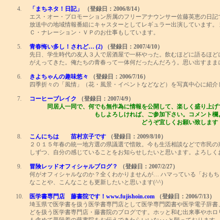
4.
「まちネタ！日記」
（登録日：2006/8/14）
エス・オー・プロモーション所属のフリーアナウンサー佐藤英恵の日記で
放送中の地域情報番組にキャスターとしてレギュラー出演しています。
Ｃ・ナレーション・ＶＰのお仕事もしています。
5.
青春悔い多し！されど… (2)
（登録日：2007/4/10）
先日、学生時代の友人３人で居酒屋で一杯やった。飲むほどに語るほど
がえってきた。俺たちの青春って一体何だったんだろう。思い出すまま
6.
きよちゃんの趣味悠々
（登録日：2006/7/16）
四季折々の「風情」（花・風景・イベントなどなど）を写真中心に紹介し
7.
コーヒーブレイク
（登録日：2007/4/9）
同居人一同で、何でも無作為に情報を公開して、楽しく盛り上げ
もしよろしければ、ご参加下さい。コメント欄より
どうぞ宜しくお願い致します
8.
こんにちは 苗村京子です
（登録日：2009/8/10）
２０１５年春の統一地方選の県議選で惜敗。今も生活相談などで市民の
しずつ、自分の感じていることをお知らせしたいと思います。よろしく
9.
冒険レッドオフィシャルブログ？
（登録日：2007/2/27）
何がオフィシャルなのか？全くわかりませんが… ハマっている「おもち
なことや、こんなことも更新したいと思います(^^)
10.
医学書専門店 藤書院です！www.fujishoin.com
（登録日：2006/7/13）
埼玉県で医学書を扱う医学書専門店として医学専門図書や医学電子辞書
どを扱う医学書専門店・藤書院のブログです。ホッと和む出来事やホロ