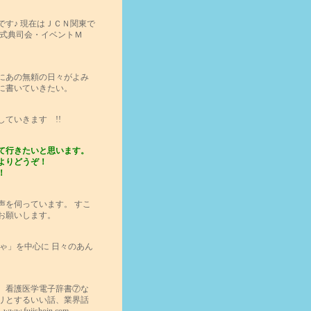
す♪ 現在はＪＣＮ関東で
 式典司会・イベントＭ
にあの無頼の日々がよみ
に書いていきたい。
ていきます !!
て行きたいと思います。
どうぞ！
！
声を伺っています。 すこ
お願いします。
ゃ」を中心に 日々のあん
、看護医学電子辞書⑦な
リとするいい話、業界話