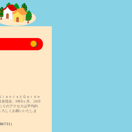
なＧｉａｎｔｓとＧａｒｄｅ
現在、6年8ヶ月、2410
あたりのアクセスは平均約
よろしくお願いいたしま
/7/11）