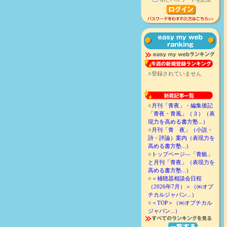
○登録されていません
○
月刊「青夜」・編集後記
「青夜・青風」（３）（表
現力を高める書方塾...）
○
月刊「青 夜」（小説・
詩・評論）案内（表現力を
高める書方塾...）
○
トップページ―「青鮠」
と月刊「青夜」（表現力を
高める書方塾...）
○
＜補聴器相談会日程
（2026年7月）＞（㈱オプ
チカルジャパン...）
○
＜TOP＞（㈱オプチカル
ジャパン...）