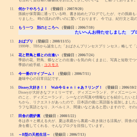
も含めて普段着の藤書院をお伝えできたらいいな･･･と願っております。 www.fu
11.
何か？やろうよ！
（登録日：2007/9/20）
孫娘が保育園に通っている時、書き始めたブログでしたが、その孫娘も
りました。 時の流れの早いのに驚いております。 今では、紀行文と花
12.
もう一つ 別のところへ
（登録日：2006/7/10）
たいへんお待たせしました ブログを
13.
おばプリ
（登録日：2008/11/15）
1999年、TBSから誕生した「おばさんプリンセスプリ ンセス」略して
14.
花と野鳥と蝶との出逢い
（登録日：2006/7/24）
季節の花、野鳥、蝶などとの出逢いを気の向くままに、写真と短歌でつ
季節の絵手紙：
コスモス
15.
今一番のマイブーム！
（登録日：2006/7/11）
趣味中心の日常日記です。
16.
Disney大好き！！ Walt今Ｇｅｎｉｅあ？リング！
（登録日：2006/10/
Disneyが大好きなファミリーです。 ディズニーランド、ディズニーシ
のこと、ディズニーランド、シーなどの写真や情報などを紹介したいと
ちから、リクエストがあったので、日本語の後に英語版を追加しました
ラフな英語となり、スペルミス、間違いなどあると思いますので、その
17.
田舎の囲炉裏
（登録日：2008/1/22）
冬は赤々と燃える火が、夏は表庭から裏庭へ吹き抜ける涼風が、田舎の
身を癒してくれる、そんなブログを目指しています。
18.
～B型の天然生活～
（登録日：2006/7/13）