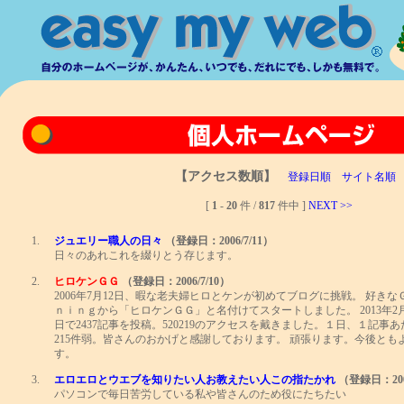
【アクセス数順】
登録日順
サイト名順
[
1
-
20
件 /
817
件中 ]
NEXT >>
1.
ジュエリー職人の日々
（登録日：2006/7/11）
日々のあれこれを綴りとう存じます。
2.
ヒロケンＧＧ
（登録日：2006/7/10）
2006年7月12日、暇な老夫婦ヒロとケンが初めてブログに挑戦。 好き
ｎｉｎｇから「ヒロケンＧＧ」と名付けてスタートしました。 2013年2月末
日で2437記事を投稿。520219のアクセスを戴きました。１日、１記事
215件弱。皆さんのおかげと感謝しております。 頑張ります。今後とも
す。
3.
エロエロとウエブを知りたい人お教えたい人この指たかれ
（登録日：2006
パソコンで毎日苦労している私や皆さんのため役にたちたい